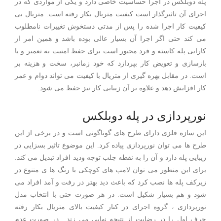
پله دوبلکس در اجرا حساسیت خاصی دارد و یکی از مواردی که در
اجرای آن تاثیرگذار است کیفیت متریال بکار رفته است. متریال بی
کیفیت کار اجرا شده را پس از مدتی دستخوش تغییرات نامطلوب
می کند حتی اگر اجرا آن بسیار عالی بوده باشد و همین امر از
کارایی پله کاسته و فرد مجبور است برای حفظ امنیت به تعمیر و یا
بازسازی و تعویض کار بپردازد که خود زمانبر، سخت و هزینه بر
است. در مقابل بهره گیری از متریال با کیفیت می تواند دوام و عمر
کار افزایش دهد و علاوه بر آن زیبایی کار نیز حفظ می شود.
نورپردازی در پله دوبلکس
این سازه فلزی دارای طرح های گوناگونی است و در برخی از این
طرح ها می توان نورپردازی پیاده کرد. این موضوع تاثیر بسزایی در
زیبایی پله دارد و آن را به نقطه جلب توجه ودید افراد تبدیل می کند.
برای این منظور می توان لامپ های کوچکی با رنگ ها ی متنوع در
زیرکف پله ها نصب کرد که باعث دید بهتر در رفت و آمد افراد می
شود و هم بسیار شکیل است. در هر صورت حتی با انتخاب مدل
نورپردازی ، گروه اجرای در کنار کیفیت بالای متریال بکار رفته
حرف اول را در رضایت از نتیجه نهایی می زند . در صورت عدم