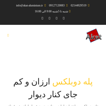
info@akat-aluminium.ir
09127120083
02144929519
شنبه تا 5شنبه 9:00 الی 16:00
پله دوبلکس
ارزان و کم
جای کنار دیوار