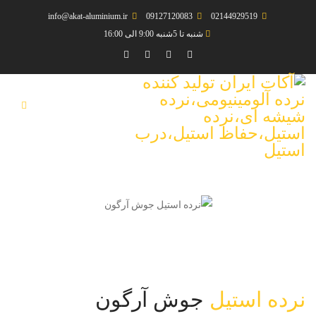
info@akat-aluminium.ir
09127120083
02144929519
شنبه تا 5شنبه 9:00 الی 16:00
نرده استیل
جوش آرگون